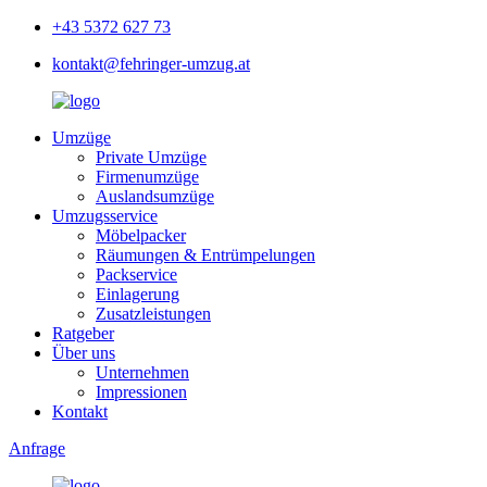
+43 5372 627 73
kontakt@fehringer-umzug.at
Umzüge
Private Umzüge
Firmenumzüge
Auslandsumzüge
Umzugsservice
Möbelpacker
Räumungen & Entrümpelungen
Packservice
Einlagerung
Zusatzleistungen
Ratgeber
Über uns
Unternehmen
Impressionen
Kontakt
Anfrage