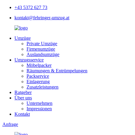
+43 5372 627 73
kontakt@fehringer-umzug.at
Umzüge
Private Umzüge
Firmenumzüge
Auslandsumzüge
Umzugsservice
Möbelpacker
Räumungen & Entrümpelungen
Packservice
Einlagerung
Zusatzleistungen
Ratgeber
Über uns
Unternehmen
Impressionen
Kontakt
Anfrage