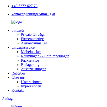
+43 5372 627 73
kontakt@fehringer-umzug.at
Umzüge
Private Umzüge
Firmenumzüge
Auslandsumzüge
Umzugsservice
Möbelpacker
Räumungen & Entrümpelungen
Packservice
Einlagerung
Zusatzleistungen
Ratgeber
Über uns
Unternehmen
Impressionen
Kontakt
Anfrage