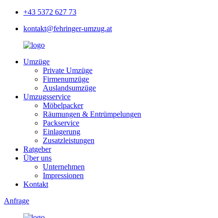
+43 5372 627 73
kontakt@fehringer-umzug.at
Umzüge
Private Umzüge
Firmenumzüge
Auslandsumzüge
Umzugsservice
Möbelpacker
Räumungen & Entrümpelungen
Packservice
Einlagerung
Zusatzleistungen
Ratgeber
Über uns
Unternehmen
Impressionen
Kontakt
Anfrage