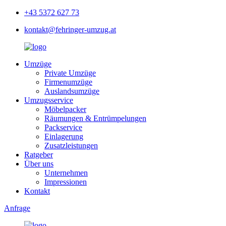
+43 5372 627 73
kontakt@fehringer-umzug.at
Umzüge
Private Umzüge
Firmenumzüge
Auslandsumzüge
Umzugsservice
Möbelpacker
Räumungen & Entrümpelungen
Packservice
Einlagerung
Zusatzleistungen
Ratgeber
Über uns
Unternehmen
Impressionen
Kontakt
Anfrage