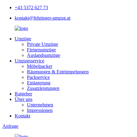
+43 5372 627 73
kontakt@fehringer-umzug.at
Umzüge
Private Umzüge
Firmenumzüge
Auslandsumzüge
Umzugsservice
Möbelpacker
Räumungen & Entrümpelungen
Packservice
Einlagerung
Zusatzleistungen
Ratgeber
Über uns
Unternehmen
Impressionen
Kontakt
Anfrage