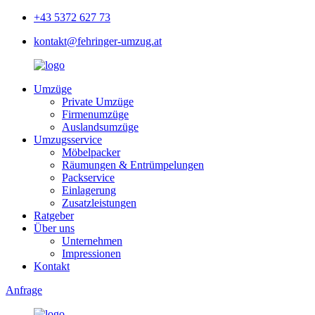
+43 5372 627 73
kontakt@fehringer-umzug.at
Umzüge
Private Umzüge
Firmenumzüge
Auslandsumzüge
Umzugsservice
Möbelpacker
Räumungen & Entrümpelungen
Packservice
Einlagerung
Zusatzleistungen
Ratgeber
Über uns
Unternehmen
Impressionen
Kontakt
Anfrage